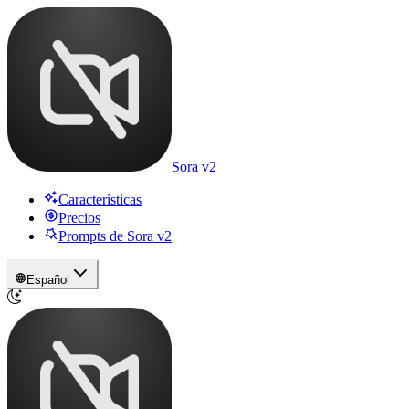
Sora v2
Características
Precios
Prompts de Sora v2
Español