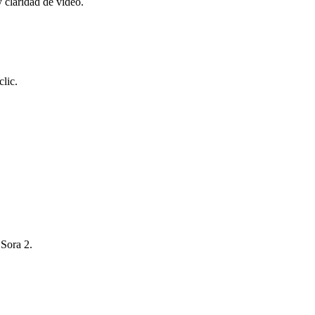
 claridad de video.
clic.
 Sora 2.